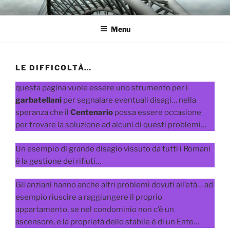
Salta
GARBATELLA
Un Blog sul quartiere della Garbatella
al
Menu
contenuto
LE DIFFICOLTÀ…
questa pagina vuole essere uno strumento per i
garbatellani
per segnalare eventuali disagi… nella
speranza che il
Centenario
possa essere occasione
per trovare la soluzione ad alcuni di questi problemi…
Un esempio di grande disagio vissuto da tutti i Romani
è la gestione dei rifiuti…
Gli anziani hanno anche altri problemi dovuti all’età… ad
esempio riuscire a raggiungere il proprio
appartamento, se nel condominio non c’è un
ascensore, e la proprietà dello stabile è di un Ente…