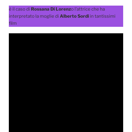
è il caso di
Rossana Di Lorenz
o l’attrice che ha
interpretato la moglie di
Alberto Sordi
in tantissimi
film