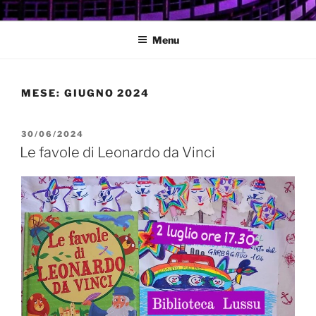
Salta
GARBATELLA
Un Blog sul quartiere della Garbatella
al
Menu
contenuto
MESE:
GIUGNO 2024
PUBBLICATO
30/06/2024
IL
Le favole di Leonardo da Vinci