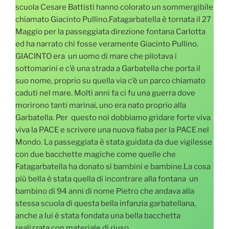
scuola Cesare Battisti hanno colorato un sommergibile
chiamato Giacinto Pullino.Fatagarbatella è tornata il 27
Maggio per la passeggiata direzione fontana Carlotta
ed ha narrato chi fosse veramente Giacinto Pullino.
GIACINTO era un uomo di mare che pilotava i
sottomarini e c’è una strada a Garbatella che porta il
suo nome, proprio su quella via c’è un parco chiamato
caduti nel mare. Molti anni fa ci fu una guerra dove
morirono tanti marinai, uno era nato proprio alla
Garbatella. Per questo noi dobbiamo gridare forte viva
viva la PACE e scrivere una nuova fiaba per la PACE nel
Mondo. La passeggiata è stata guidata da due vigilesse
con due bacchette magiche come quelle che
Fatagarbatella ha donato si bambini e bambine.La cosa
più bella è stata quella di incontrare alla fontana un
bambino di 94 anni di nome Pietro che andava alla
stessa scuola di questa bella infanzia garbatellana,
anche a lui è stata fondata una bella bacchetta
realizzata con materiale di riuso.