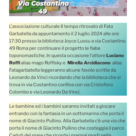
L’associazione culturale Il tempo ritrovato di Fata
Garbatella da appuntamento il 2 luglio 2024 alle ore
17:30 presso la biblioteca Joyce Lussu a via Costantino
49 Roma per continuare il progetto le fiabe
toponomastiche. In questa occasione l’attore
Luciano
Roffi
alias mago Roffisky e
Mirella Arcidiacono
alias
Fatagarbatella leggeranno alcune favole scritte da
Leonardo da Vinci ricordando che la biblioteca che si
trova in via Costantino confina con via Cristoforo
Colombo e via Leonardo Da Vinci.
Le bambine ed i bambini saranno invitati a giocare
entrando con la fantasia in un sottomarino che porta il
nome di Giacinto Pullino. Alla Garbatella c’è una via che
porta il nome di Giacinto Pullino che costeggia il parco
Caduti del mare che ricorda i marinai morti nella