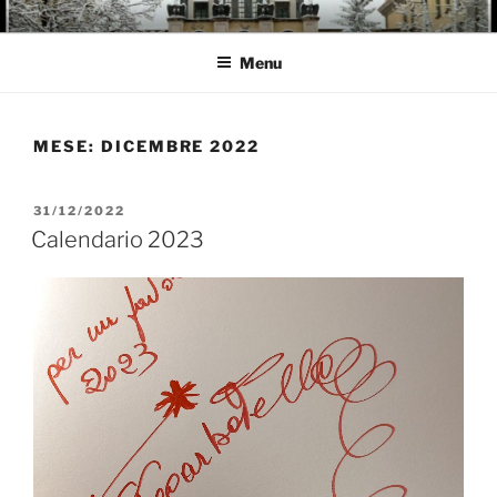
Salta
GARBATELLA
Un Blog sul quartiere della Garbatella
al
Menu
contenuto
MESE:
DICEMBRE 2022
PUBBLICATO
31/12/2022
IL
Calendario 2023