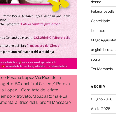
donne
Fatagarbatella
GenteNario
le strade
MagoAggiusta
origini del quar
storia
Tor Marancia
arco Rosaria Lopez Via Pico della
ogetto 50 anni fa al Circeo ,:” Poteva
ARCHIVI
ia Lopez. il Comitato delle fate
 Tempo Ritrovato. Mo.i.ca.Roma e La
Giugno 2026
a Amenta autrice del Libro “Il Massacro
Aprile 2026