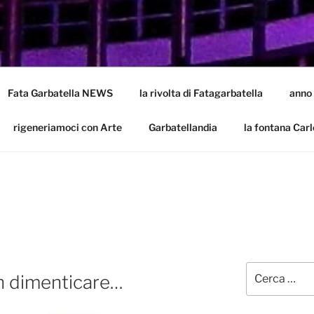
LA
batella
Fata Garbatella NEWS
la rivolta di Fatagarbatella
anno
rigeneriamoci con Arte
Garbatellandia
la fontana Carl
Cerca:
n dimenticare…