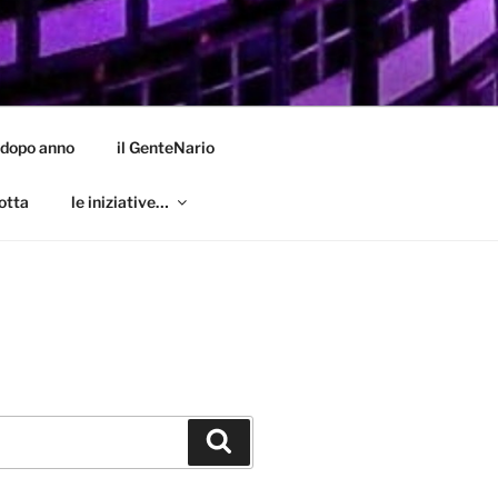
 dopo anno
il GenteNario
otta
le iniziative…
Cerca