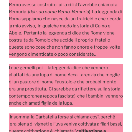
Remo avesse costruito lui la città l’avrebbe chiamata
Remuria (
dal suo nome Remo-Remuria
). La leggenda di
Roma sappiamo che nasce da un fratricidio che ricorda,
a mio avviso, in qualche modo la storia di Caino e
Abele. Pertanto la leggenda ci dice che Roma viene
costruita da Romolo che uccide il proprio fratello
queste sono cose che non fanno onore e troppe volte
vengono dimenticate o poco considerate..
I due gemelli poi… la leggenda dice che vennero
allattati da una lupa di nome Acca Larenzia che moglie
di un pastore di nome Faustolo e che probabilmente
era una prostituta. Ci sarebbe da riflettere sulla storia
contemporanea (epoca fascista) che i bambini vennero
anche chiamati figlia della lupa.
Insomma la Garbatella forse si chiama così, perché
era piena di vigneti e l’uva veniva coltivata a filari bassi,
questa coltivazione è chiamata ”
coltivazione a