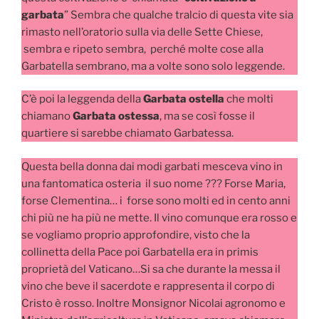
garbata
” Sembra che qualche tralcio di questa vite sia
rimasto nell’oratorio sulla via delle Sette Chiese,
sembra e ripeto sembra, perché molte cose alla
Garbatella sembrano, ma a volte sono solo leggende.
C’è poi la leggenda della
Garbata ostella
che molti
chiamano
Garbata
ostessa
, ma se così fosse il
quartiere si sarebbe chiamato Garbatessa.
Questa bella donna dai modi garbati mesceva vino in
una fantomatica osteria il suo nome ??? Forse Maria,
forse Clementina… i forse sono molti ed in cento anni
chi più ne ha più ne mette. Il vino comunque era rosso e
se vogliamo proprio approfondire, visto che la
collinetta della Pace poi Garbatella era in primis
proprietà del Vaticano…Si sa che durante la messa il
vino che beve il sacerdote e rappresenta il corpo di
Cristo è rosso. Inoltre Monsignor Nicolai agronomo e