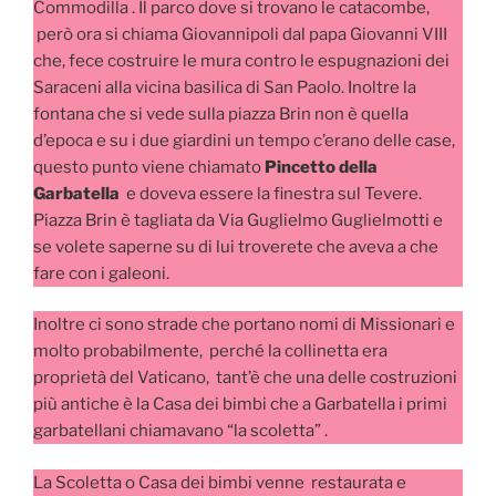
Commodilla . Il parco dove si trovano le catacombe,
però ora si chiama Giovannipoli dal papa Giovanni VIII
che, fece costruire le mura contro le espugnazioni dei
Saraceni alla vicina basilica di San Paolo. Inoltre la
fontana che si vede sulla piazza Brin non è quella
d’epoca e su i due giardini un tempo c’erano delle case,
questo punto viene chiamato
Pincetto della
Garbatella
e doveva essere la finestra sul Tevere.
Piazza Brin è tagliata da Via Guglielmo Guglielmotti e
se volete saperne su di lui troverete che aveva a che
fare con i galeoni.
Inoltre ci sono strade che portano nomi di Missionari e
molto probabilmente, perché la collinetta era
proprietà del Vaticano, tant’è che una delle costruzioni
più antiche è la Casa dei bimbi che a Garbatella i primi
garbatellani chiamavano “la scoletta” .
La Scoletta o Casa dei bimbi venne restaurata e