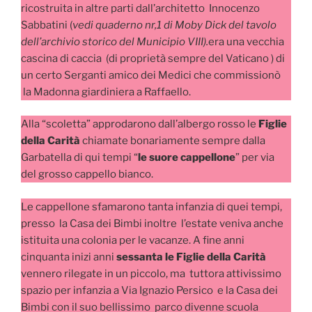
ricostruita in altre parti dall’architetto Innocenzo
Sabbatini (
vedi quaderno nr,1 di Moby Dick del tavolo
dell’archivio storico del Municipio VIII).
era una vecchia
cascina di caccia (di proprietà sempre del Vaticano ) di
un certo Serganti amico dei Medici che commissionò
la Madonna giardiniera a Raffaello.
Alla “scoletta” approdarono dall’albergo rosso le
Figlie
della Carità
chiamate bonariamente sempre dalla
Garbatella di qui tempi “
le suore cappellone
” per via
del grosso cappello bianco.
Le cappellone sfamarono tanta infanzia di quei tempi,
presso la Casa dei Bimbi inoltre l’estate veniva anche
istituita una colonia per le vacanze. A fine anni
cinquanta inizi anni
sessanta le Figlie della Carità
vennero rilegate in un piccolo, ma tuttora attivissimo
spazio per infanzia a Via Ignazio Persico e la Casa dei
Bimbi con il suo bellissimo parco divenne scuola