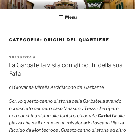
Salta
GARBATELLA
Un Blog sul quartiere della Garbatella
al
Menu
contenuto
CATEGORIA:
ORIGINI DEL QUARTIERE
PUBBLICATO
26/06/2019
IL
La Garbatella vista con gli occhi della sua
Fata
di
Giovanna Mirella Arcidiacono de’ Garbante
Scrivo questo cenno di storia della Garbatella avendo
conosciuto per puro caso Massimo Tiezzi che riparò
una panchina vicino alla fontana chiamata
Carlotta
alla
piazza che dà il nome ad un missionario toscano Piazza
Ricoldo da Montecroce . Questo cenno di storia ed altro