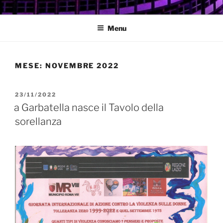
Salta
GARBATELLA
Un Blog sul quartiere della Garbatella
al
Menu
contenuto
MESE:
NOVEMBRE 2022
PUBBLICATO
23/11/2022
IL
a Garbatella nasce il Tavolo della
sorellanza