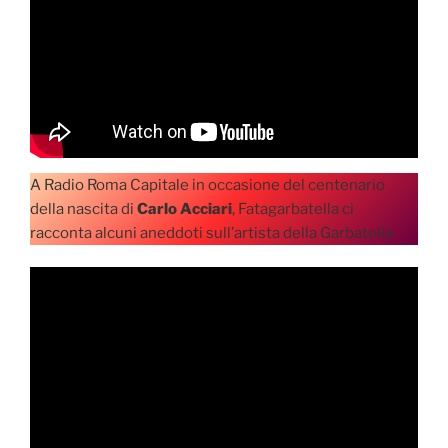
A Radio Roma Capitale in occasione del centenario
della nascita di
Carlo Acciari
, Fatagarbatella ci
racconta alcuni aneddoti sull’artista della Garbatella