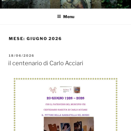
Salta
GARBATELLA
Un Blog sul quartiere della Garbatella
al
Menu
contenuto
MESE:
GIUGNO 2026
PUBBLICATO
18/06/2026
IL
il centenario di Carlo Acciari