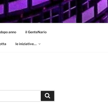
 dopo anno
il GenteNario
otta
le iniziative…
Cerca