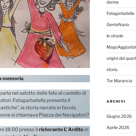
donne
Fatagarbatella
GenteNario
le strade
MagoAggiusta
origini del quar
storia
la memoria
.
Tor Marancia
rla nel salotto delle fate al castello di
tori. Fatagarbatella presenta il
ARCHIVI
tiche”, la storia narrata in favola
…come si chiamava Piazza dei Navigatori?
Giugno 2026
Aprile 2026
e 18.00 presso il
ristorante L’ Ardito
in