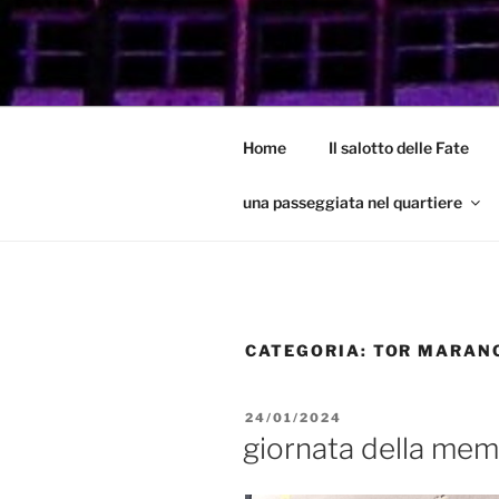
Salta
al
GARBATEL
contenuto
Un Blog sul quartiere della Gar
Home
Il salotto delle Fate
una passeggiata nel quartiere
CATEGORIA:
TOR MARAN
PUBBLICATO
24/01/2024
IL
giornata della me