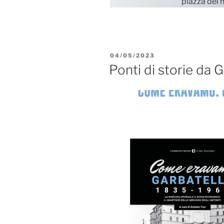
piazza dei 
PUBBLICATO
04/05/2023
IL
Ponti di storie da 