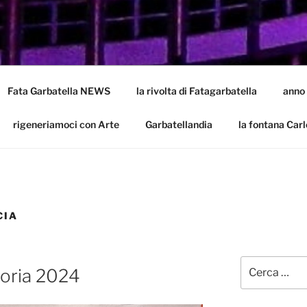
LA
batella
Fata Garbatella NEWS
la rivolta di Fatagarbatella
anno
rigeneriamoci con Arte
Garbatellandia
la fontana Carl
CIA
Cerca:
moria 2024