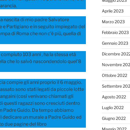
Maggio 2023
arancia.
Aprile 2023
lla nascita di mio padre Salvatore
Marzo 2023
 e Partigiano e in seguito impiegato del
Febbraio 2023
tampa di Roma che non c’è più, quella di
Gennaio 2023
Dicembre 202
compiuto 103 anni , ha la stessa età
tella che lo salvò nascondendolo quel’8
Novembre 20
Ottobre 2022
cia compie gli anni proprio il 6 maggio.
Settembre 20
assato sono stati legati da piccole lotte
hangaini (così venivano chiamati gli
Agosto 2022
di questi ragazzi sono cresciuti dentro
Luglio 2022
 con Padre Guido. Da tempo abbiamo
 di dedicare un murale a Padre Guido ed
Giugno 2022
o due pagine del libro
Maggio 2022