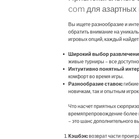
com для азартных 
Вы ищете разнообразие и инт
обратить внимание на уникал
игровых опций, каждый найдет 
Широкий выбор развлечени
живые турниры – все доступно
Интуитивно понятный инте
комфорт во время игры.
Разнообразие ставок:
гибкие
новичкам, так и опытным игрок
Что насчет приятных сюрприз
времяпрепровождение более и
– это шанс дополнительного 
Кэшбэк:
возврат части проигр