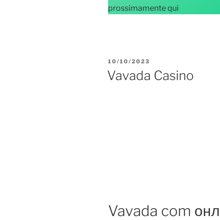
prossimamente qui
PUBBLICATO
10/10/2023
IL
Vavada Casino
Vavada com он