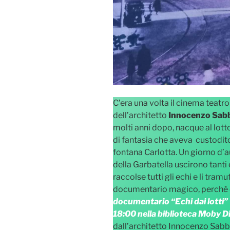
C’era una volta il cinema teatro 
dell’architetto
Innocenzo Sabb
molti anni dopo, nacque al lot
di fantasia che aveva custodit
fontana Carlotta. Un giorno d’au
della Garbatella uscirono tanti
raccolse tutti gli echi e li tra
documentario magico, perché e
documentario “Echi dai lotti” v
18:00 nella biblioteca Moby D
dall’architetto Innocenzo Sabba