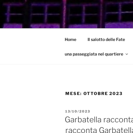
Salta
al
GARBATEL
contenuto
Un Blog sul quartiere della Gar
Home
Il salotto delle Fate
una passeggiata nel quartiere
MESE:
OTTOBRE 2023
PUBBLICATO
13/10/2023
IL
Garbatella racconta
racconta Garbatell