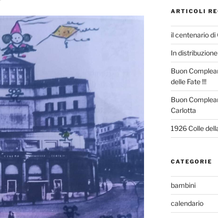
ARTICOLI RE
il centenario di
In distribuzione 
Buon Compleann
delle Fate !!!
Buon Complean
Carlotta
1926 Colle del
CATEGORIE
bambini
calendario