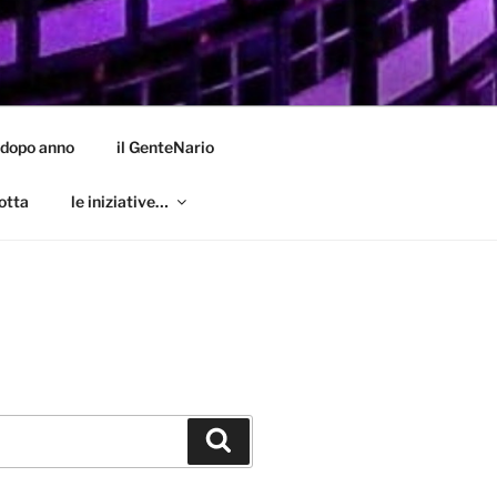
 dopo anno
il GenteNario
otta
le iniziative…
Cerca