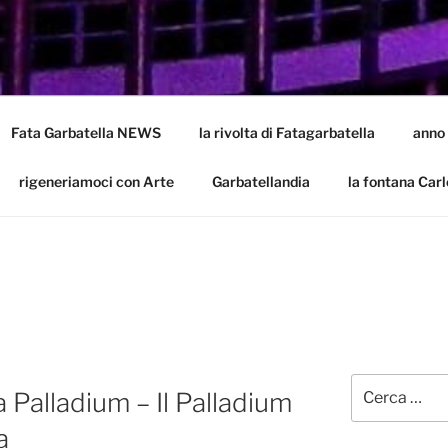
LA
batella
Fata Garbatella NEWS
la rivolta di Fatagarbatella
anno
rigeneriamoci con Arte
Garbatellandia
la fontana Carl
Cerca:
 Palladium – Il Palladium
a