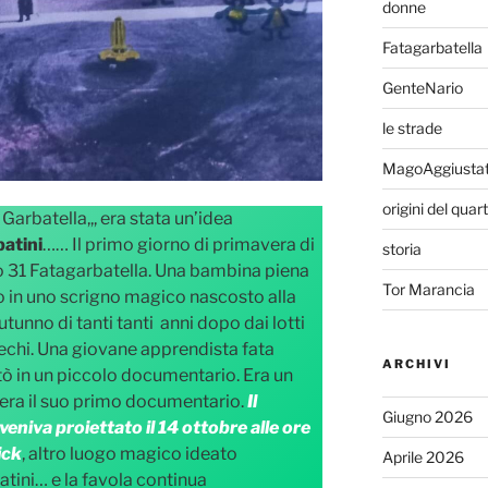
donne
Fatagarbatella
GenteNario
le strade
MagoAggiusta
origini del quar
Garbatella,,, era stata un’idea
atini
…… Il primo giorno di primavera di
storia
to 31 Fatagarbatella. Una bambina piena
Tor Marancia
o in uno scrigno magico nascosto alla
tunno di tanti tanti anni dopo dai lotti
 echi. Una giovane apprendista fata
ARCHIVI
mutò in un piccolo documentario. Era un
ra il suo primo documentario.
Il
Giugno 2026
eniva proiettato il 14 ottobre alle ore
ick
, altro luogo magico ideato
Aprile 2026
tini… e la favola continua