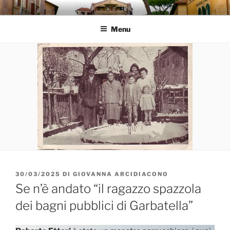
Salta
GARBATELLA
Un Blog sul quartiere della Garbatella
al
Menu
contenuto
PUBBLICATO
30/03/2025
DI
GIOVANNA ARCIDIACONO
IL
Se n’è andato “il ragazzo spazzola
dei bagni pubblici di Garbatella”