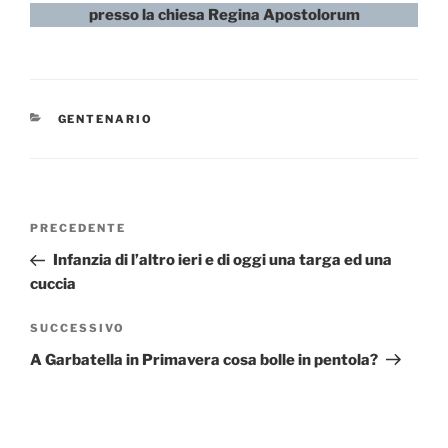
presso la chiesa Regina Apostolorum
CATEGORIE
GENTENARIO
Navigazione
Articolo
PRECEDENTE
articoli
precedente:
Infanzia di l’altro ieri e di oggi una targa ed una
cuccia
Articolo
SUCCESSIVO
successivo
A Garbatella in Primavera cosa bolle in pentola?