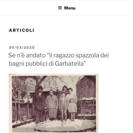
Menu
ARTICOLI
PUBBLICATO
30/03/2025
IL
Se n’è andato “il ragazzo spazzola dei
bagni pubblici di Garbatella”