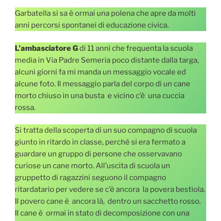
Garbatella si sa è ormai una polena che apre da molti
anni percorsi spontanei di educazione civica.
L’ambasciatore G
di 11 anni che frequenta la scuola
media in Via Padre Semeria poco distante dalla targa,
alcuni giorni fa mi manda un messaggio vocale ed
alcune foto. Il messaggio parla del corpo di un cane
morto chiuso in una busta e vicino c’è una cuccia
rossa.
Si tratta della scoperta di un suo compagno di scuola
giunto in ritardo in classe, perché si era fermato a
guardare un gruppo di persone che osservavano
curiose un cane morto. All’uscita di scuola un
gruppetto di ragazzini seguono il compagno
ritardatario per vedere se c’è ancora la povera bestiola.
Il povero cane è ancora là, dentro un sacchetto rosso.
Il cane è ormai in stato di decomposizione con una