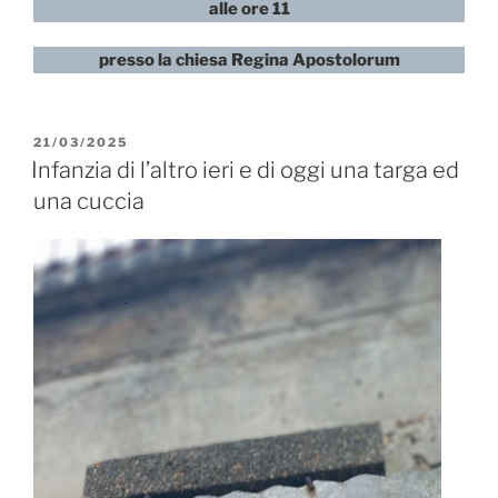
alle ore 11
presso la chiesa Regina Apostolorum
PUBBLICATO
21/03/2025
IL
Infanzia di l’altro ieri e di oggi una targa ed
una cuccia