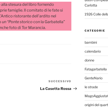
alla stesura del libro fornendo
Carlotta
ie famiglie. Il comitato di le fate si
1926 Colle del
’Antico ristorante dell’ardito nel
do
un “Ponte storico
con la Garbatella”
 anche foto di Tor Marancia.
CATEGORIE
bambini
calendario
donne
Fatagarbatella
GenteNario
SUCCESSIVO
Articolo
le strade
successivo
La Casetta Rossa
MagoAggiusta
origini del quar