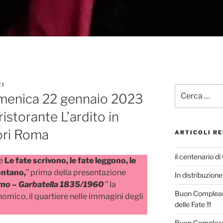
ZI
Cerca:
menica 22 gennaio 2023
ristorante L’ardito in
ori Roma
ARTICOLI RE
il centenario di
e
Le fate scrivono, le fate leggono, le
contano,
” prima della presentazione
In distribuzione 
o – Garbatella 1835/1960
” la
Buon Compleann
omico, il quartiere nelle immagini degli
delle Fate !!!
Buon Complean