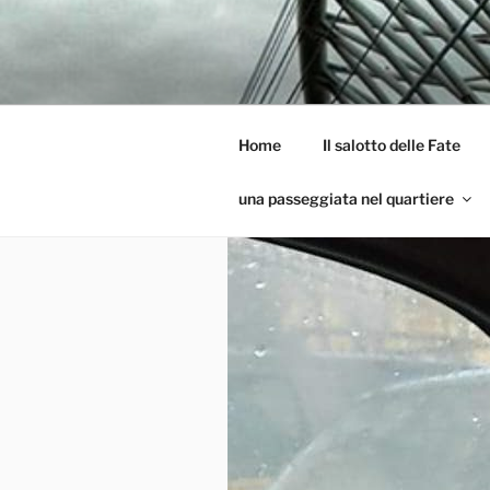
Salta
al
GARBATEL
contenuto
Un Blog sul quartiere della Gar
Home
Il salotto delle Fate
una passeggiata nel quartiere