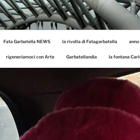
LA
batella
Fata Garbatella NEWS
la rivolta di Fatagarbatella
anno
rigeneriamoci con Arte
Garbatellandia
la fontana Carl