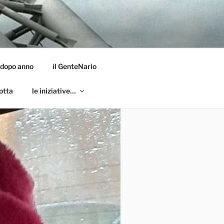
 dopo anno
il GenteNario
otta
le iniziative…