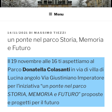
Salta
GARBATELLA
Un Blog sul quartiere della Garbatella
al
Menu
contenuto
PUBBLICATO
14/11/2021
DI
MASSIMO TIEZZI
IL
un ponte nel parco Storia, Memoria
e Futuro
Il 19 novembre alle 16 ti aspettiamo al
Parco
Donatella Colasanti
in via di villa di
Lucina angolo Via Giustiniano Imperatore
per l’iniziativa “un
ponte nel parco
STORIA, MEMORIA e FUTURO
” proposte
e progetti per il futuro