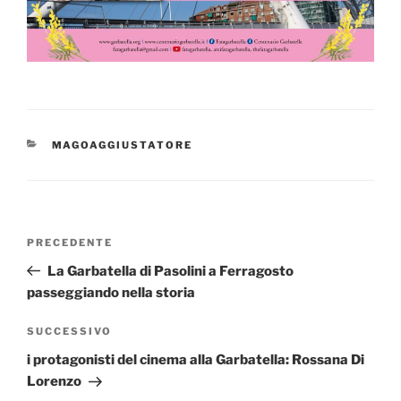
CATEGORIE
MAGOAGGIUSTATORE
Navigazione
Articolo
PRECEDENTE
articoli
precedente:
La Garbatella di Pasolini a Ferragosto
passeggiando nella storia
Articolo
SUCCESSIVO
successivo
i protagonisti del cinema alla Garbatella: Rossana Di
Lorenzo