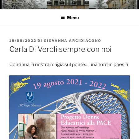
Salta
GARBATELLA
Un Blog sul quartiere della Garbatella
al
Menu
contenuto
PUBBLICATO
18/08/2022
DI
GIOVANNA ARCIDIACONO
IL
Carla Di Veroli sempre con noi
Continua la nostra magia sul ponte… una foto in poesia