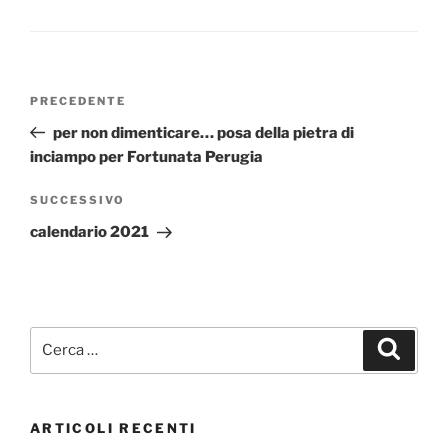
Navigazione
Articolo
PRECEDENTE
articoli
precedente:
per non dimenticare… posa della pietra di
inciampo per Fortunata Perugia
Articolo
SUCCESSIVO
successivo
calendario 2021
Cerca:
Cerca
ARTICOLI RECENTI