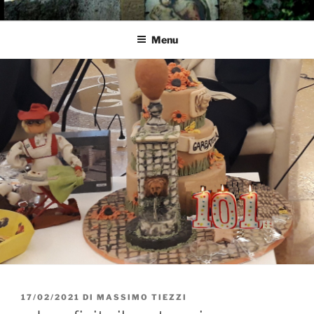
Salta
GARBATELLA
Un Blog sul quartiere della Garbatella
al
Menu
contenuto
PUBBLICATO
17/02/2021
DI
MASSIMO TIEZZI
IL