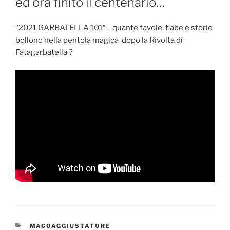
ed ora finito il centenario…
“2021 GARBATELLA 101″… quante favole, fiabe e storie
bollono nella pentola magica dopo la Rivolta di
Fatagarbatella ?
CATEGORIE
MAGOAGGIUSTATORE