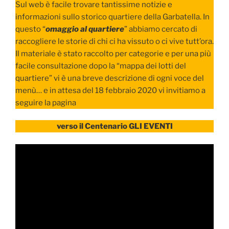
Sul web è facile trovare tantissime notizie e
informazioni sullo storico quartiere della Garbatella. In
questo “
omaggio al quartiere
” abbiamo cercato di
raccogliere le storie di chi ci ha vissuto o ci vive tutt’ora.
Il materiale è stato raccolto per categorie e per una più
facile consultazione dopo la “mappa dei lotti del
quartiere” vi è una breve descrizione di ogni voce del
menù… e in attesa del 18 febbraio 2020 vi invitiamo a
seguire la pagina
verso il Centenario GLI EVENTI