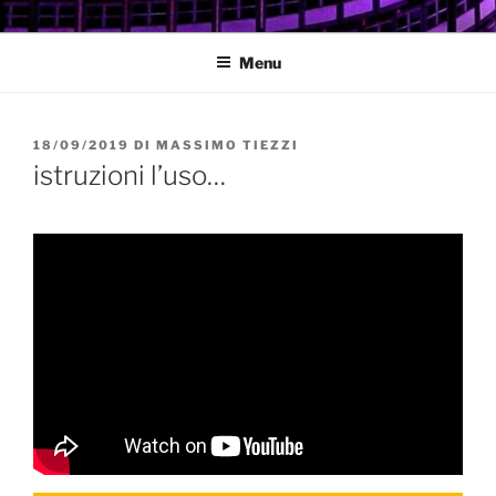
Salta
GARBATELLA
Un Blog sul quartiere della Garbatella
al
Menu
contenuto
PUBBLICATO
18/09/2019
DI
MASSIMO TIEZZI
IL
istruzioni l’uso…