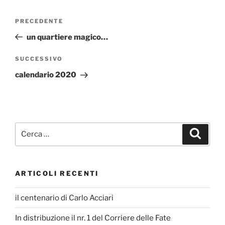
Navigazione
Articolo
PRECEDENTE
articoli
precedente:
un quartiere magico…
Articolo
SUCCESSIVO
successivo
calendario 2020
Cerca:
Cerca
ARTICOLI RECENTI
il centenario di Carlo Acciari
In distribuzione il nr. 1 del Corriere delle Fate