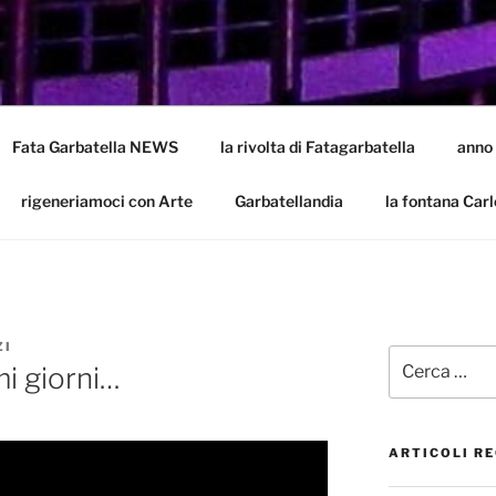
LA
batella
Fata Garbatella NEWS
la rivolta di Fatagarbatella
anno
rigeneriamoci con Arte
Garbatellandia
la fontana Carl
ZI
Cerca:
i giorni…
ARTICOLI RE