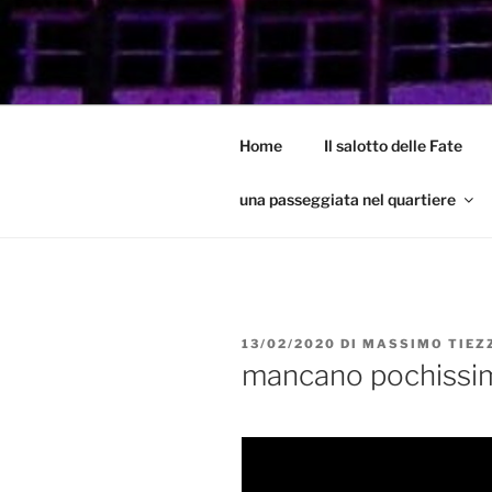
Salta
al
GARBATEL
contenuto
Un Blog sul quartiere della Gar
Home
Il salotto delle Fate
una passeggiata nel quartiere
PUBBLICATO
13/02/2020
DI
MASSIMO TIEZ
IL
mancano pochissim