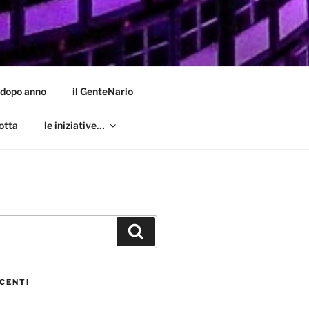
 dopo anno
il GenteNario
otta
le iniziative…
Cerca
CENTI