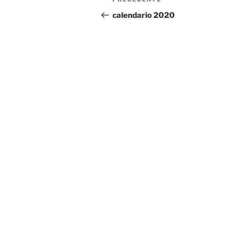
Articolo
articoli
precedente:
calendario 2020