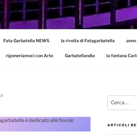
LA
batella
Fata Garbatella NEWS
la rivolta di Fatagarbatella
anno
rigeneriamoci con Arte
Garbatellandia
la fontana Carl
ZI
Cerca:
agarbatella è dedicato alle favole
ARTICOLI RE