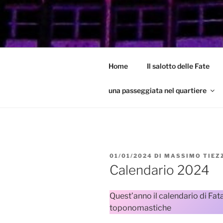
Salta
al
GARBATEL
contenuto
Un Blog sul quartiere della Gar
Home
Il salotto delle Fate
una passeggiata nel quartiere
PUBBLICATO
01/01/2024
DI
MASSIMO TIEZ
IL
Calendario 2024
Quest’anno il calendario di Fat
toponomastiche