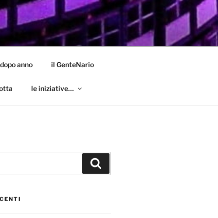
 dopo anno
il GenteNario
otta
le iniziative…
Cerca
CENTI