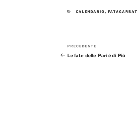
CATEGORIE
CALENDARIO
,
FATAGARBA
Navigazione
Articolo
PRECEDENTE
articoli
precedente:
Le fate delle Pari è di Più