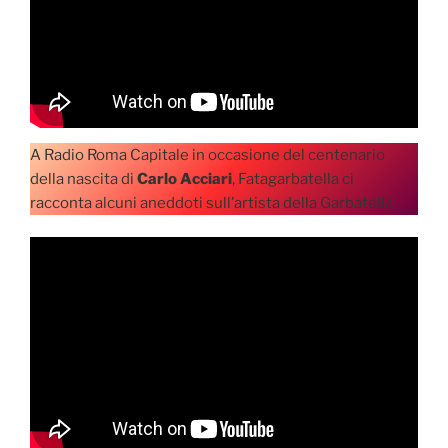
A Radio Roma Capitale in occasione del centenario
della nascita di
Carlo Acciari
, Fatagarbatella ci
racconta alcuni aneddoti sull’artista della Garbatella