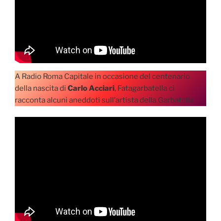
A Radio Roma Capitale in occasione del centenario
della nascita di
Carlo Acciari
, Fatagarbatella ci
racconta alcuni aneddoti sull’artista della Garbatella