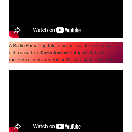
A Radio Roma Capitale in occasione del centenario
della nascita di
Carlo Acciari
, Fatagarbatella ci
racconta alcuni aneddoti sull’artista della Garbatella