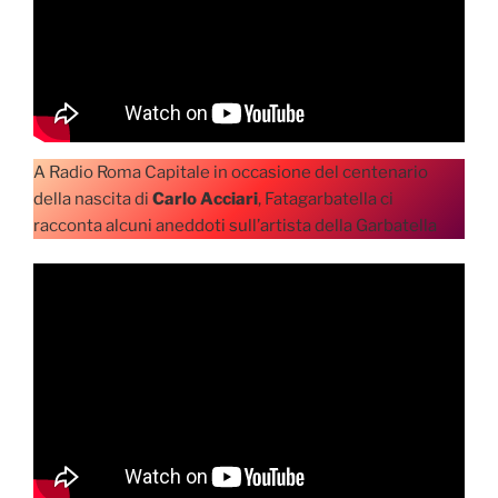
A Radio Roma Capitale in occasione del centenario
della nascita di
Carlo Acciari
, Fatagarbatella ci
racconta alcuni aneddoti sull’artista della Garbatella