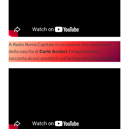
A Radio Roma Capitale in occasione del centenario
della nascita di
Carlo Acciari
, Fatagarbatella ci
racconta alcuni aneddoti sull’artista della Garbatella