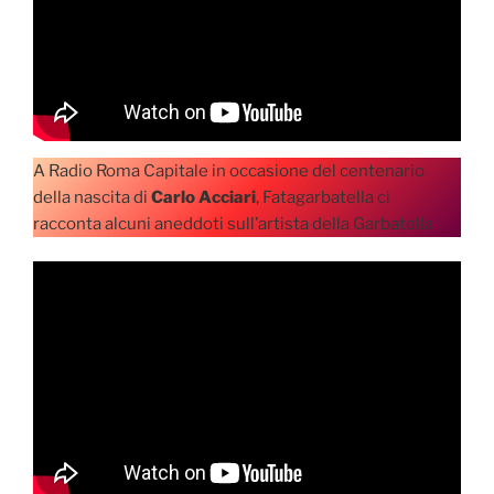
A Radio Roma Capitale in occasione del centenario
della nascita di
Carlo Acciari
, Fatagarbatella ci
racconta alcuni aneddoti sull’artista della Garbatella