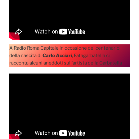
A Radio Roma Capitale in occasione del centenario
della nascita di
Carlo Acciari
, Fatagarbatella ci
racconta alcuni aneddoti sull’artista della Garbatella