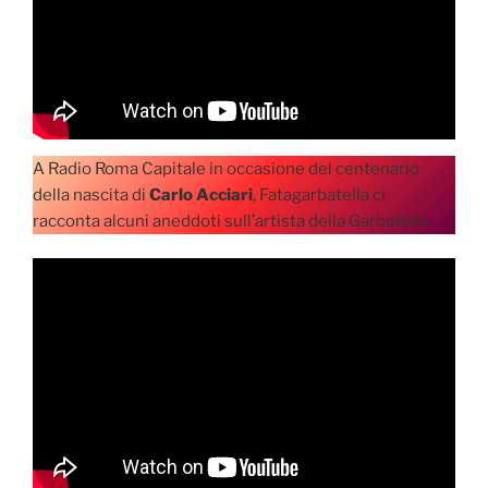
A Radio Roma Capitale in occasione del centenario
della nascita di
Carlo Acciari
, Fatagarbatella ci
racconta alcuni aneddoti sull’artista della Garbatella