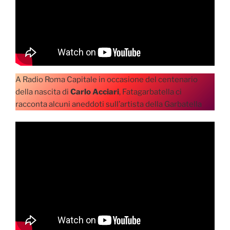
A Radio Roma Capitale in occasione del centenario
della nascita di
Carlo Acciari
, Fatagarbatella ci
racconta alcuni aneddoti sull’artista della Garbatella