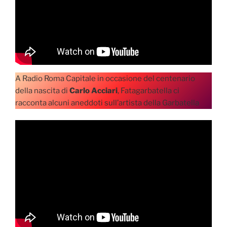
A Radio Roma Capitale in occasione del centenario
della nascita di
Carlo Acciari
, Fatagarbatella ci
racconta alcuni aneddoti sull’artista della Garbatella