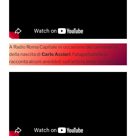
A Radio Roma Capitale in occasione del centenario
della nascita di
Carlo Acciari
, Fatagarbatella ci
racconta alcuni aneddoti sull’artista della Garbatella