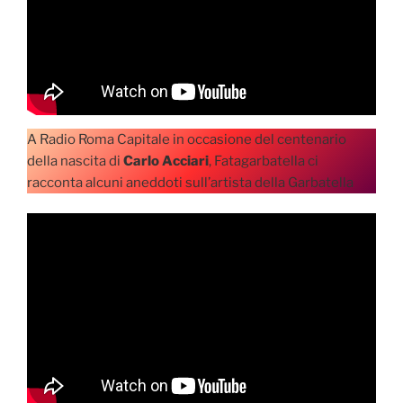
A Radio Roma Capitale in occasione del centenario
della nascita di
Carlo Acciari
, Fatagarbatella ci
racconta alcuni aneddoti sull’artista della Garbatella