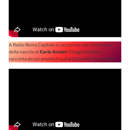
A Radio Roma Capitale in occasione del centenario
della nascita di
Carlo Acciari
, Fatagarbatella ci
racconta alcuni aneddoti sull’artista della Garbatella