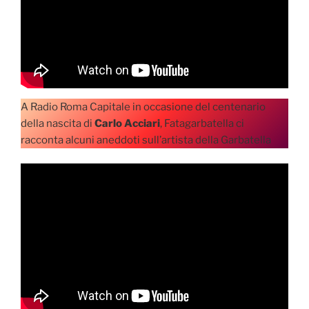
A Radio Roma Capitale in occasione del centenario
della nascita di
Carlo Acciari
, Fatagarbatella ci
racconta alcuni aneddoti sull’artista della Garbatella