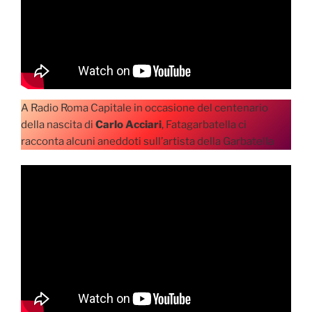
A Radio Roma Capitale in occasione del centenario
della nascita di
Carlo Acciari
, Fatagarbatella ci
racconta alcuni aneddoti sull’artista della Garbatella