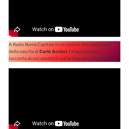
A Radio Roma Capitale in occasione del centenario
della nascita di
Carlo Acciari
, Fatagarbatella ci
racconta alcuni aneddoti sull’artista della Garbatella