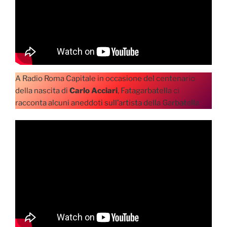
A Radio Roma Capitale in occasione del centenario
della nascita di
Carlo Acciari
, Fatagarbatella ci
racconta alcuni aneddoti sull’artista della Garbatella