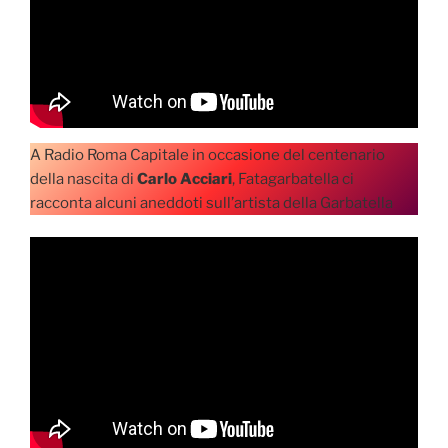
A Radio Roma Capitale in occasione del centenario
della nascita di
Carlo Acciari
, Fatagarbatella ci
racconta alcuni aneddoti sull’artista della Garbatella