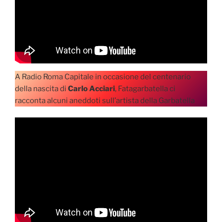
A Radio Roma Capitale in occasione del centenario
della nascita di
Carlo Acciari
, Fatagarbatella ci
racconta alcuni aneddoti sull’artista della Garbatella