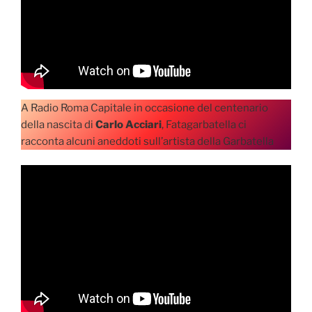
A Radio Roma Capitale in occasione del centenario
della nascita di
Carlo Acciari
, Fatagarbatella ci
racconta alcuni aneddoti sull’artista della Garbatella