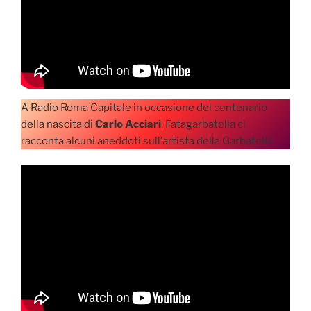
A Radio Roma Capitale in occasione del centenario
della nascita di
Carlo Acciari
, Fatagarbatella ci
racconta alcuni aneddoti sull’artista della Garbatella