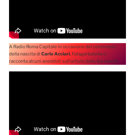
A Radio Roma Capitale in occasione del centenario
della nascita di
Carlo Acciari
, Fatagarbatella ci
racconta alcuni aneddoti sull’artista della Garbatella